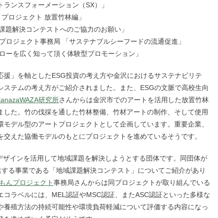
トランスフォーメーション（SX）」
ト プロジェクト 放置竹林編」
 「地域課題解決コンテストへのご協力のお願い」
プロジェクト事務局 「サステナブルシーフードの流通促進」
トローを広く知って頂く体験型プロモーション」
応援」を軸としたESG投資の考え方や金沢におけるサステナビリテ
システムの考え方がご紹介されました。また、ESGの文脈で高校生向
kanazaWAZA研究所
さんからは金沢市でのアートを活用した放置竹林
ました。竹の伐採を通した竹林整備、竹材アートの制作、そして使用
環モデル型のアートプロジェクトとして企画しています。重要企業、
を交えた協働モデルのもとにプロジェクトを進めているそうです。
やデザインを活用して地域課題を解決しようとする団体です。同団体が
促進する事業である「地域課題解決コンテスト」についてご紹介があり
れもんプロジェクト
事務局さんからは同プロジェクトが取り組んでいる
コラベルには、MEL認証やMSC認証、またASC認証といった多様な
や養殖方法の持続可能性や環境負荷軽減について評価する内容になっ