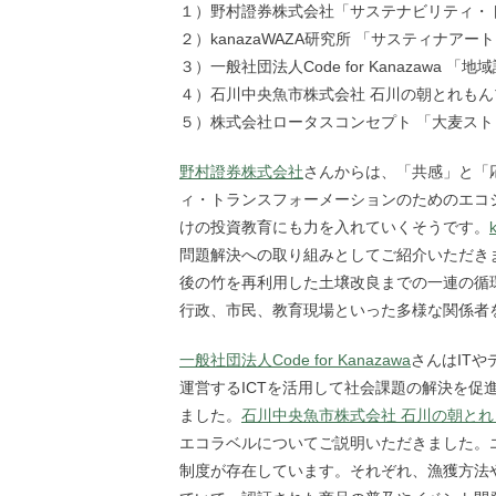
１）野村證券株式会社「サステナビリティ・
２）kanazaWAZA研究所 「サスティナアー
３）一般社団法人Code for Kanazawa
４）石川中央魚市株式会社 石川の朝とれもん
５）株式会社ロータスコンセプト 「大⻨ス
野村證券株式会社
さんからは、「共感」と「
ィ・トランスフォーメーションのためのエコ
けの投資教育にも力を入れていくそうです。
問題解決への取り組みとしてご紹介いただき
後の竹を再利用した土壌改良までの一連の循
行政、市民、教育現場といった多様な関係者
一般社団法人Code for Kanazawa
さんはIT
運営するICTを活用して社会課題の解決を
ました。
石川中央魚市株式会社 石川の朝と
エコラベルについてご説明いただきました。エ
制度が存在しています。それぞれ、漁獲方法