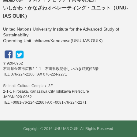
いしかわ・かなざわオペレーティング・ユニット（UNU-
IAS OUIK）
United Nations University Institute for the Advanced Study of
Sustainability
Operating Unit Ishikawa/Kanazawa(UNU-IAS OUIK)
〒920-0962
石川県金沢市広坂2-1-1 石川県政記念しいのき迎賓館3階
TEL 076-224-2266 FAX 076-224-2271
Shiinoki Cultural Complex, 3F
2-1-1 Hirosaka, Kanazawa City, Ishikawa Prefecture
JAPAN 920-0962
TEL +0081-76-224-2266 FAX +0081-76-224-2271
Copyright © 2016 UNU-IAS OUIK, All Rights Reserved.