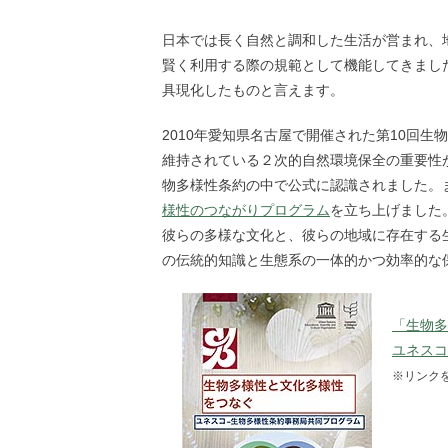
日本では長く自然と調和した生活が営まれ、
賢く利用する際の規範として機能してきまし
具現化したものと言えます。
2010年愛知県名古屋で開催された第10回生
維持されている２次的自然環境保全の重要性
物多様性条約の中で公式に認識されました。ま
様性のつながりプログラム
を立ち上げました
彼らの多様な文化と、彼らの地域に存在する
の伝統的知識と生態系の一体的かつ効率的な
「生物多
ユネスコ
※リンク