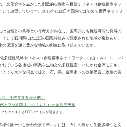
れ、文化資本を生かした創造的な都市を目指すユネスコ創造都市ネッ
して加盟しています。2015年には日本国内では初めて世界ネットワ
には自然との共存という考えが内在し、国際的にも持続可能な発展の
。そして石川県には上記の国際枠組みで認定された地域が複数あり、
化の保護を通じ豊かな地域の創生に取り組んでいます。
文化多様性戦略やユネスコ創造都市ネットワーク、白山ユネスコエコパ
されている各地域の事業を生物文化多様性圏ーいしかわ金沢モデル」
いうより大きな視点で捉え、石川県、金沢市への政策提言、政策の実
金沢 生物文化多様性圏」
然と文化創造をつなぐいしかわ金沢モデル
をクリックするとPDFファイルが開きます。
多様性圏ーいしかわ金沢モデル」には、石川の豊かな生物多様性と文