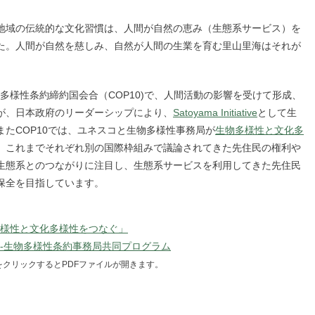
地域の伝統的な文化習慣は、人間が自然の恵み（生態系サービス）を
た。人間が自然を慈しみ、自然が人間の生業を育む里山里海はそれが
物多様性条約締約国会合（COP10)で、人間活動の影響を受けて形成、
が、日本政府のリーダーシップにより、
Satoyama Initiative
として生
たCOP10では、ユネスコと生物多様性事務局が
生物多様性と文化多
。これまでそれぞれ別の国際枠組みで議論されてきた先住民の権利や
生態系とのつながりに注目し、生態系サービスを利用してきた先住民
保全を目指しています。
様性と文化多様性をつなぐ」
-生物多様性条約事務局共同プログラム
をクリックするとPDFファイルが開きます。