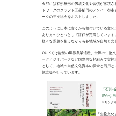
金沢には有形無形の伝統文化や習慣が蓄積さ
トワークのクラフト工芸部門のメンバー都市と
ークの年次総会をホストしました。
このように日本に古くから根付いている文化
あり方のひとつとして評価が定着しています
様々な課題を抱えながらも各地域が自然と文
OUIKでは能登の世界農業遺産、金沢の生物
ーク／ジオパークなど国際的な枠組みで実施
として、地域の自然文化資本の保全と活用と
施支援を行っています。
「石川-
豊かな自
※リンク
「生物文化