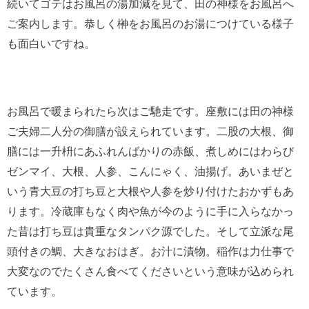
続いてゴテはお風呂の湯加減を見て、田の神様をお風呂へ
ご案内します。恭しく榊をお風呂のお湯につけている様子
も面白いですね。
お風呂で暖まられたら次はご馳走です。座敷には田の神様
ご夫婦二人分の御膳が設えられています。二股の大根、御
膳には一升枡にあふれんばかりの赤飯、煮しめにはわらび
ゼンマイ、大根、人参、こんにゃく、油揚げ。あいまぜと
いう青大豆の打ち豆と大根や人参を炒り付けたおかずもあ
ります。冷蔵庫もなく肉や魚が今のように手に入らなかっ
た昔は打ち豆は貴重なタンパク源でした。そして立派な尾
頭付きの鯛、大きなおはぎ。お汁に漬物。稲作は力仕事で
大変なのでたくさん食べてくださいという意味が込められ
ています。