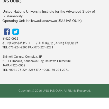
IAS OUIK）
United Nations University Institute for the Advanced Study of
Sustainability
Operating Unit Ishikawa/Kanazawa(UNU-IAS OUIK)
〒920-0962
石川県金沢市広坂2-1-1 石川県政記念しいのき迎賓館3階
TEL 076-224-2266 FAX 076-224-2271
Shiinoki Cultural Complex, 3F
2-1-1 Hirosaka, Kanazawa City, Ishikawa Prefecture
JAPAN 920-0962
TEL +0081-76-224-2266 FAX +0081-76-224-2271
Copyright © 2016 UNU-IAS OUIK, All Rights Reserved.