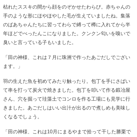
枯れたススキの間から顔をのぞかせたわらび。赤ちゃんの
手のような形にほやほやした毛が生えていましたね。集落
のばあちゃんたちに習ってわらで縛って樽に入れてから半
年ほどでぺったんこになりました。クンクン匂いを嗅いで
臭いと言っている子もいました。
「田の神様、これは７月に珠洲で作ったあごだしでござい
ます。」
羽の生えた魚を初めてみたり触ったり。包丁を手にさばい
て串を打って炭火で焼きました。包丁を叩いて作る鍛冶屋
さん、穴を掘って珪藻土でコンロを作る工場にも見学に行
きました。あごだしはいい出汁が出るので煮しめも美味し
くなるでしょう。
「田の神様、これは10月にまるやまで拾って干した勝栗で