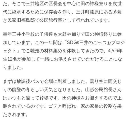
た。そこで三井地区の区長会を中心に田の神様祭りを次世
代に継承するために保存会を作り、三井町漆原にある茅葺
き民家旧福島邸で公民館行事として行われています。
毎年三井小学校の子供達も太鼓や踊りで田の神様祭りに参
加しています。この一年間は「SDGs三井のごっつぉプロジ
ェクト」でご馳走の材料集めを体験してきたので、4,5,6年
生12名が参加して一緒にお供えさせていただけることにな
りました。
まずは放課後バスで会場に到着しました。曇り空に雨交じ
りの能登の冬らしい天気となりました。山形公民館長さん
はいつもと違って裃姿です。田の神様をお迎えするので正
装されているのです。ゴテと呼ばれ一家の家長の役割を果
たされます。