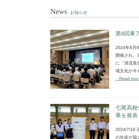
News
お知らせ
第8回東ア
2024年8
開催され、
に「清流長
域文化が今
...Read mo
七尾高校
果を発表
2024/7
の生徒が協