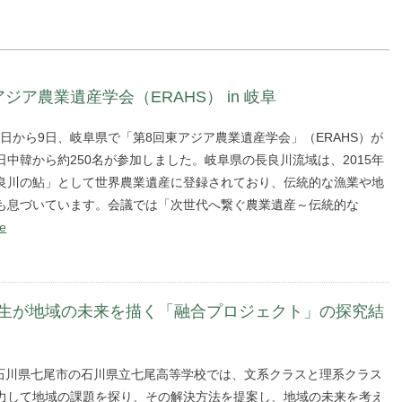
ジア農業遺産学会（ERAHS） in 岐阜
月8日から9日、岐阜県で「第8回東アジア農業遺産学会」（ERAHS）が
日中韓から約250名が参加しました。岐阜県の長良川流域は、2015年
良川の鮎」として世界農業遺産に登録されており、伝統的な漁業や地
も息づいています。会議では「次世代へ繋ぐ農業遺産～伝統的な
re
生が地域の未来を描く「融合プロジェクト」の探究結
/18 石川県七尾市の石川県立七尾高等学校では、文系クラスと理系クラス
力して地域の課題を探り、その解決方法を提案し、地域の未来を考え