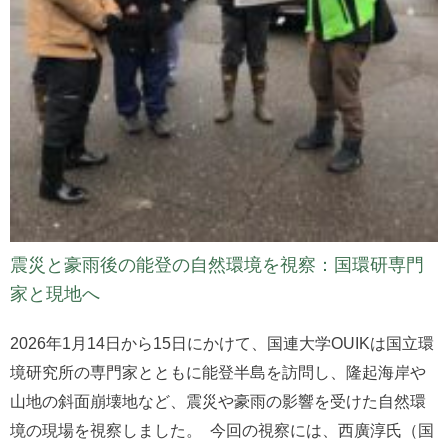
震災と豪雨後の能登の自然環境を視察：国環研専門
家と現地へ
2026年1月14日から15日にかけて、国連大学OUIKは国立環
境研究所の専門家とともに能登半島を訪問し、隆起海岸や
山地の斜面崩壊地など、震災や豪雨の影響を受けた自然環
境の現場を視察しました。 今回の視察には、西廣淳氏（国