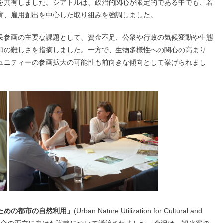
を共有しました。シアトルは、政治的関心が限定的である中でも、若
育、雇用創出を中心した取り組みを強調しました。
民参画の主要な課題として、資金不足、公衆や行政の気候変動や生態
加の難しさを指摘しました。一方で、生物多様性への関心の高まり
ュニティーの参画拡大の可能性も前向きな傾向として挙げられまし
ための都市の自然利用」
(Urban Nature Utilization for Cultural and
光振興と環境保全の両立に向けた戦略について議論されました。金沢は、観光客の