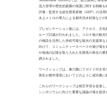
流入管理や歴史的庭園の保護に関する戦略を
評価・監視する総生態系産物（GEP）の活
水上メトロの導入による都市洪水対策などの
プレゼンテーション後には、アクセス、文化
ループ討議が行われました。コロナ後の観光
の物語を活用した持続可能な観光の支援策な
向けて、コミュニティースペースや遊び場を
や地域の記憶を取り入れた生態系の再生の重
調されました。
ワークショップは、兼六園にてガイド付き見
再生が都市環境においてどのように成功裏に
これらのワークショップは相互学習を促進し
シンポジウムに向けた重要な議論の場を提供