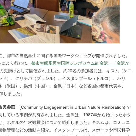
館にて、都市の自然再生に関する国際ワークショップが開催されました。
共催により行われ、
都市生態系再生国際シンポジウムin 金沢 「金沢か
の先掛けとして開催されました。約20名の参加者には、キスム（ケニ
ンド）、クリチバ（ブラジル）、イスタンブール（トルコ）、パリ
ル（米国）、揚州（中国）、金沢（日本）など各国の都市代表や、
参加しました。
市民参画」
(Community Engagement in Urban Nature Restoration) で
している事例が共有されました。金沢は、1987年から始まったホタ
と、ホタルの年次観賞会について紹介しました。キスムは、コミュニ
棄物管理などの活動を紹介。イスタンブールは、スポーツや市民科学