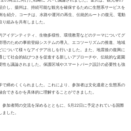
紹介し、揚州は、持続可能な観光を確保するために生態系サービスを
用例を紹介。コーチは、水路や運河の再生、伝統的ルートの復元、電動
取り組みを共有しました。
的アイデンティティ、生物多様性、環境教育などのテーマについてグ
管理のための事前登録システムの導入、エコツーリズムの推進、地域
どについて様々なアイデア出しを行いました。また、地震後の復興に
通じて社会的結びつきを促進する新しいアプローチや、伝統的な庭園
要性も議論されました。保護区域やスマートパーク設計の必要性も強
学で締めくくられました。これにより、参加者は文化遺産と生態系の
融合できるかを具体的に理解することができました。
、参加者間の交流を深めるとともに、5月22日に予定されている国際
しました。