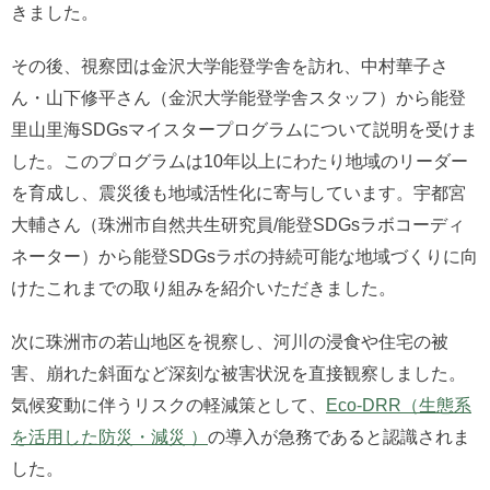
きました。
その後、視察団は金沢大学能登学舎を訪れ、中村華子さ
ん・
山下修平さん
（金沢大学能登学舎スタッフ）から能登
里山里海SDGsマイスタープログラムについて説明を受けま
した。このプログラムは10年以上にわたり地域のリーダー
を育成し、震災後も地域活性化に寄与しています。
宇都宮
大輔さん（珠洲市自然共生研究員/能登SDGsラボコーディ
ネーター）から能登SDGsラボの持続可能な地域づくりに向
けたこれまでの取り組みを紹介いただきました。
次に珠洲市の若山地区を視察し、河川の浸食や住宅の被
害、崩れた斜面など深刻な被害状況を直接観察しました。
気候変動に伴うリスクの軽減策として、
Eco-DRR（生態系
を活用した防災・減災 ）
の導入が急務であると認識されま
した。