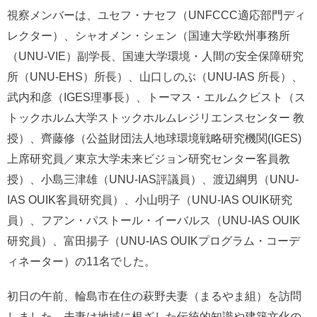
視察メンバーは、ユセフ・ナセフ（UNFCCC適応部門ディ
レクター）、シャオメン・シェン（国連大学欧州事務所
（UNU-VIE）副学長、国連大学環境・人間の安全保障研究
所（UNU-EHS）所長）、⼭⼝しのぶ（UNU-IAS 所⻑）、
武内和彦（IGES理事長）、トーマス・エルムクビスト（ス
トックホルム大学ストックホルムレジリエンスセンター 教
授）、齊藤修（公益財団法人地球環境戦略研究機関(IGES)
上席研究員／東京大学未来ビジョン研究センター客員教
授）、小島三津雄（UNU-IAS評議員）、渡辺綱男（UNU-
IAS OUIK客員研究員）、小山明子（UNU-IAS OUIK研究
員）、フアン・パストール・イーバルス（UNU-IAS OUIK
研究員）、富田揚子（UNU-IAS OUIKプログラム・コーデ
ィネーター）の11名でした。
初日の午前、輪島市在住の萩野夫妻（まるやま組）を訪問
しました。夫妻は地域に根ざした伝統的知識や建築文化の