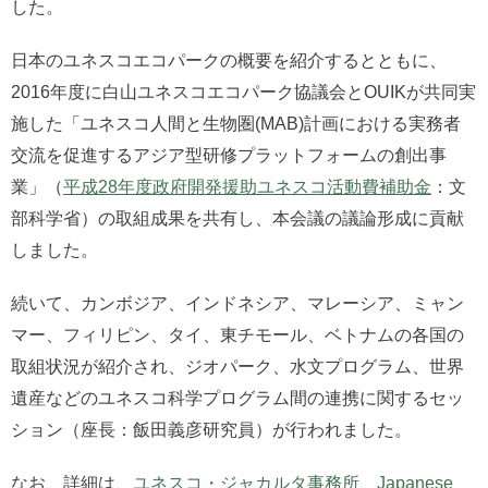
した。
日本のユネスコエコパークの概要を紹介するとともに、
2016年度に白山ユネスコエコパーク協議会とOUIKが共同実
施した「ユネスコ人間と生物圏(MAB)計画における実務者
交流を促進するアジア型研修プラットフォームの創出事
業」（
平成28年度政府開発援助ユネスコ活動費補助金
：文
部科学省）の取組成果を共有し、本会議の議論形成に貢献
しました。
続いて、カンボジア、インドネシア、マレーシア、ミャン
マー、フィリピン、タイ、東チモール、ベトナムの各国の
取組状況が紹介され、ジオパーク、水文プログラム、世界
遺産などのユネスコ科学プログラム間の連携に関するセッ
ション（座長：飯田義彦研究員）が行われました。
なお、詳細は、
ユネスコ・ジャカルタ事務所
、
Japanese