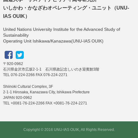
いしかわ・かなざわオペレーティング・ユニット（UNU-
IAS OUIK）
United Nations University Institute for the Advanced Study of
Sustainability
Operating Unit Ishikawa/Kanazawa(UNU-IAS OUIK)
〒920-0962
石川県金沢市広坂2-1-1 石川県政記念しいのき迎賓館3階
TEL 076-224-2266 FAX 076-224-2271
Shiinoki Cultural Complex, 3F
2-1-1 Hirosaka, Kanazawa City, Ishikawa Prefecture
JAPAN 920-0962
TEL +0081-76-224-2266 FAX +0081-76-224-2271
Copyright © 2016 UNU-IAS OUIK, All Rights Reserved.