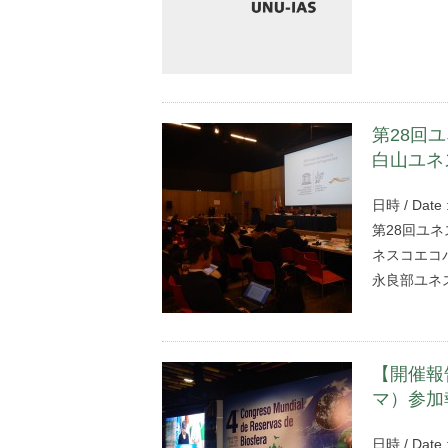
第28回
白山ユネ
日時 / Date
第28回ユネ
ネスコエコ
永良部ユネ
【開催報
マ）参加
日時 / Dat