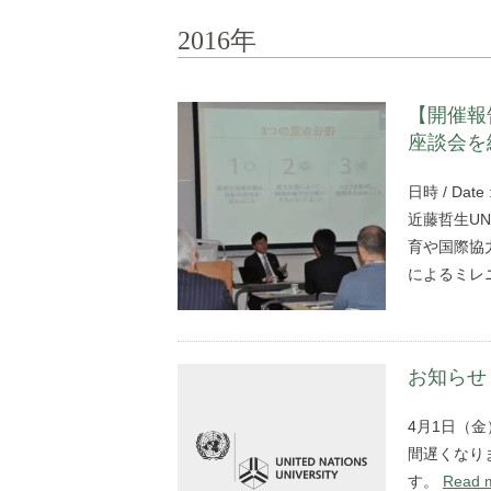
2016年
【開催報
座談会を
日時 / Date 
近藤哲生U
育や国際協
によるミレ
お知らせ
4月1日（
間遅くなりま
す。
Read 