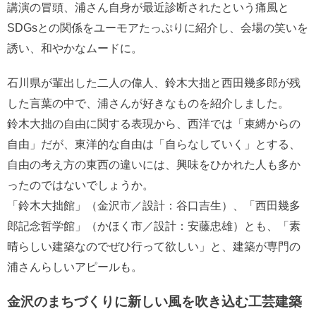
講演の冒頭、浦さん自身が最近診断されたという痛風と
SDGsとの関係をユーモアたっぷりに紹介し、会場の笑いを
誘い、和やかなムードに。
石川県が輩出した二人の偉人、鈴木大拙と西田幾多郎が残
した言葉の中で、浦さんが好きなものを紹介しました。
鈴木大拙の自由に関する表現から、西洋では「束縛からの
自由」だが、東洋的な自由は「自らなしていく」とする、
自由の考え方の東西の違いには、興味をひかれた人も多か
ったのではないでしょうか。
「鈴木大拙館」（金沢市／設計：谷口吉生）、「西田幾多
郎記念哲学館」（かほく市／設計：安藤忠雄）とも、「素
晴らしい建築なのでぜひ行って欲しい」と、建築が専門の
浦さんらしいアピールも。
金沢のまちづくりに新しい風を吹き込む工芸建築