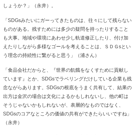
しょうか？」（永井）。
「
SDGs
みたいにガーってきたものは、往々にして残らない
ものがある。残すためには多少の疑問を持ったりすること
も大事。地域や環境にあわせ少し軌道修正したり、付け加
えたりしながら多様なゴールを考えることは、ＳＤＧ
s
とい
う理念の持続性に繋がると思う」
（浦さん）
「食品会社だからと、『世界の飢餓をなくすために貢献し
ています』とか、SDGsでラベリングだけしている企業も残
念ながらあります。SDGsの根底をうまく共有して、結果の
出方は金沢の場合は文化によるかもしれないし、他の町は
そうじゃないかもしれないが、表層的なものではなく、
SDGsのコアなところの価値の共有ができたらいいですね」
（永井）