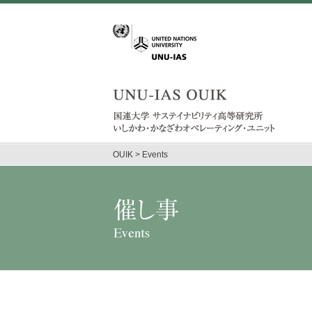
OUIK
>
Events