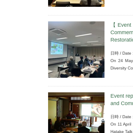
【Event R
Commemo
Restorati
日時 / Date
On 24 May 
Diversity 
Event rep
and Comm
日時 / Date 
On 11 April
Hatake Talk 