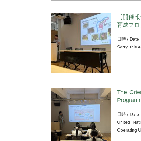
【開催報
育成プロ
日時 / Date 
Sorry, this 
The Orie
Programm
日時 / Date
United Nati
Operating U