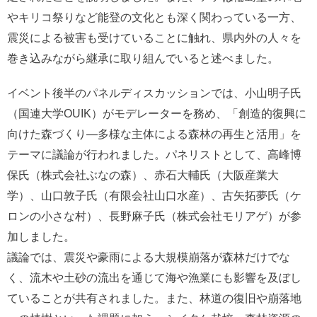
やキリコ祭りなど能登の文化とも深く関わっている一方、
震災による被害も受けていることに触れ、県内外の人々を
巻き込みながら継承に取り組んでいると述べました。
イベント後半のパネルディスカッションでは、小山明子氏
（国連大学OUIK）がモデレーターを務め、「創造的復興に
向けた森づくり―多様な主体による森林の再生と活用」を
テーマに議論が行われました。パネリストとして、高峰博
保氏（株式会社ぶなの森）、赤石大輔氏（大阪産業大
学）、山口敦子氏（有限会社山口水産）、古矢拓夢氏（ケ
ロンの小さな村）、長野麻子氏（株式会社モリアゲ）が参
加しました。
議論では、震災や豪雨による大規模崩落が森林だけでな
く、流木や土砂の流出を通じて海や漁業にも影響を及ぼし
ていることが共有されました。また、林道の復旧や崩落地