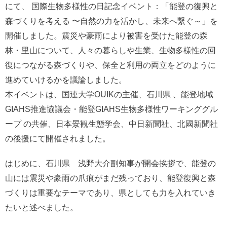
にて、 国際生物多様性の日記念イベント：「能登の復興と
森づくりを考える 〜自然の力を活かし、未来へ繋ぐ～」を
開催しました。震災や豪雨により被害を受けた能登の森
林・里山について、人々の暮らしや生業、生物多様性の回
復につながる森づくりや、保全と利用の両立をどのように
進めていけるかを議論しました。
本イベントは、国連大学OUIKの主催、石川県 、能登地域
GIAHS推進協議会・能登GIAHS生物多様性ワーキンググル
ープ の共催、日本景観生態学会、中日新聞社、北國新聞社
の後援にて開催されました。
はじめに、石川県 浅野大介副知事が開会挨拶で、能登の
山には震災や豪雨の爪痕がまだ残っており、能登復興と森
づくりは重要なテーマであり、県としても力を入れていき
たいと述べました。