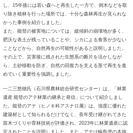
し、15年後には若い森へと再生した一方で、倒木などを取
り除き植林を行った場所では、十分な森林再生が見られな
かった事例を紹介しました。
また、能登の被害地については、緩傾斜の崩壊地が多く、
肥沃な表土が残っていることや、シカによる食害が少ない
ことなどから、自然再生の可能性があると説明しました。
その上で、災害後に残された生態系の断片を活かしなが
ら、土砂移動を防ぎ、自然の回復力を支える形で再生を進
めていく重要性を強調しました。
一二三悠穂氏（石川県農林総合研究センター）は、「林業
遺産 能登のアテ林業の継承と発信」について紹介しまし
た。能登のアテ（ヒノキ科アスナロ属）は、強度に優れた
建築材として知られるだけでなく、長年受け継がれてきた
苗木づくりや育林技術が評価され、2023年に林業遺産に認
定されたことを説明しました。また、アテは輪島塗の木地