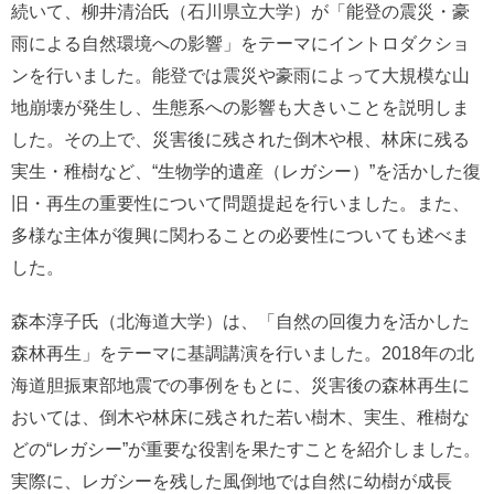
続いて、柳井清治氏（石川県立大学）が「能登の震災・豪
雨による自然環境への影響」をテーマにイントロダクショ
ンを行いました。能登では震災や豪雨によって大規模な山
地崩壊が発生し、生態系への影響も大きいことを説明しま
した。その上で、災害後に残された倒木や根、林床に残る
実生・稚樹など、“生物学的遺産（レガシー）”を活かした復
旧・再生の重要性について問題提起を行いました。また、
多様な主体が復興に関わることの必要性についても述べま
した。
森本淳子氏（北海道大学）は、「自然の回復力を活かした
森林再生」をテーマに基調講演を行いました。2018年の北
海道胆振東部地震での事例をもとに、災害後の森林再生に
おいては、倒木や林床に残された若い樹木、実生、稚樹な
どの“レガシー”が重要な役割を果たすことを紹介しました。
実際に、レガシーを残した風倒地では自然に幼樹が成長