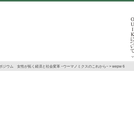
ポジウム 女性が拓く経済と社会変革 −ウーマノミクスのこれから−
>
wepw 6